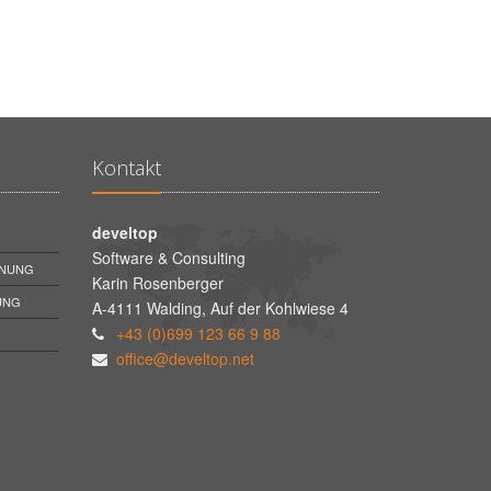
Kontakt
develtop
Software & Consulting
HNUNG
Karin Rosenberger
UNG
A-4111 Walding, Auf der Kohlwiese 4
+43 (0)699 123 66 9 88
office@develtop.net