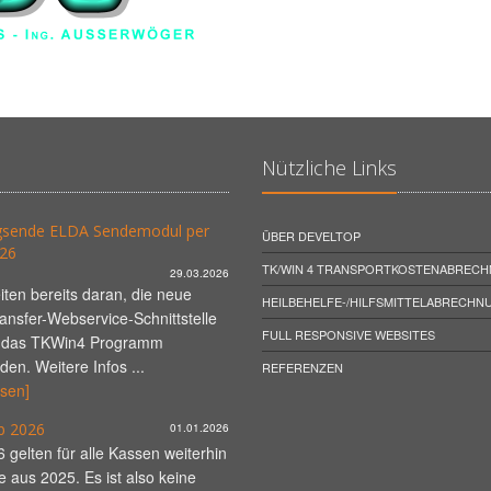
Nützliche Links
sende ELDA Sendemodul per
ÜBER DEVELTOP
26
TK/WIN 4 TRANSPORTKOSTENABREC
29.03.2026
iten bereits daran, die neue
HEILBEHELFE-/HILFSMITTELABRECHN
nsfer-Webservice-Schnittstelle
FULL RESPONSIVE WEBSITES
in das TKWin4 Programm
den. Weitere Infos ...
REFERENZEN
esen]
ab 2026
01.01.2026
 gelten für alle Kassen weiterhin
fe aus 2025. Es ist also keine